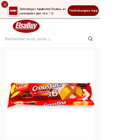
Téléchargez l'application Elsabuy et
Téléchargez App
commandez plus vite ! 🚀