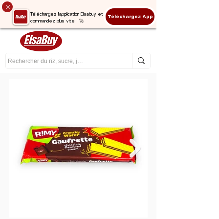
Téléchargez l'application Elsabuy et
Téléchargez App
commandez plus vite ! 🚀