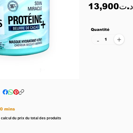
13,900د.ت
Quantité
+
-
e entre 15 - 20 mins
 calcul du prix du total des produits