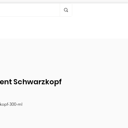
Bonjour, connectez-vous
ment Schwarzkopf
zkopf-300-ml