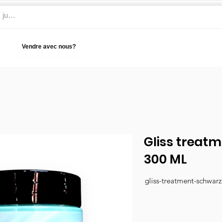
Vendre avec nous?
Aide
Gliss treat
300 ML
gliss-treatment-schwar