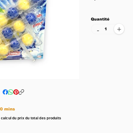
Quantité
+
-
e entre 15 - 20 mins
 calcul du prix du total des produits