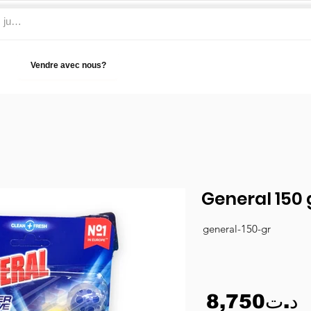
Vendre avec nous?
Aide
General 150 
general-150-gr
8,750د.ت