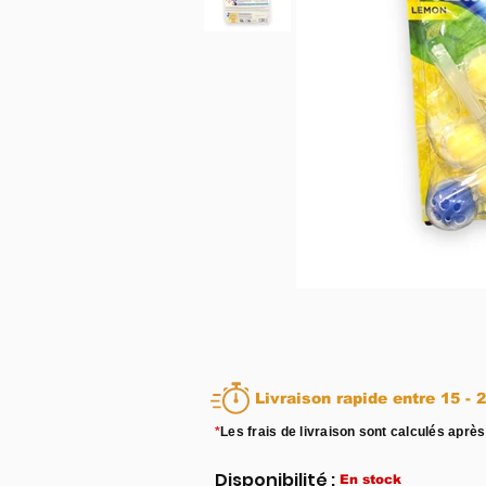
Livraison rapid
*
Les frais de livraison sont calculés après
Disponibilité :
En stock