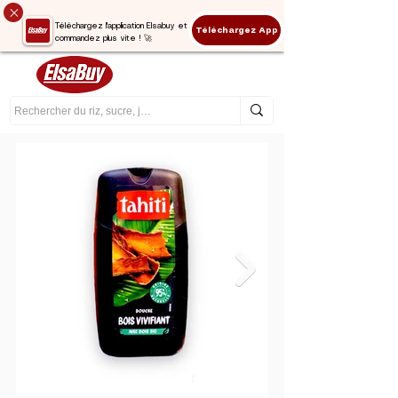
Téléchargez l'application Elsabuy et
Téléchargez App
commandez plus vite ! 🚀