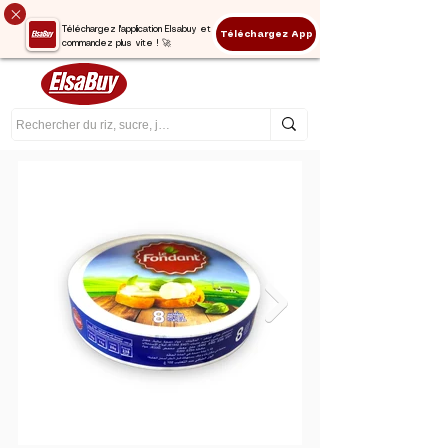
Téléchargez l'application Elsabuy et
Téléchargez App
commandez plus vite ! 🚀