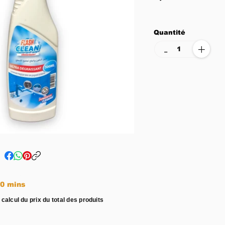
Quantité
+
-
e entre 15 - 20 mins
 calcul du prix du total des produits