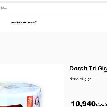
Vendre avec nous?
Aide
Dorsh Tri Gi
dorsh-tri-giga
10,940د.ت