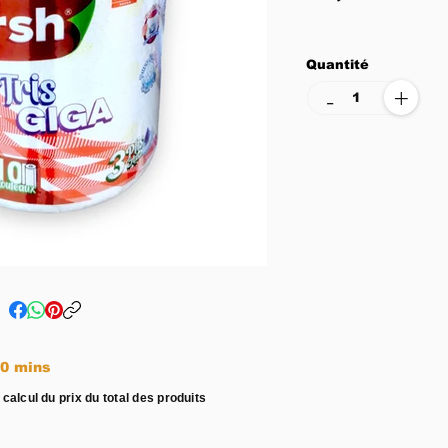
Quantité
+
-
e entre 15 - 20 mins
 calcul du prix du total des produits