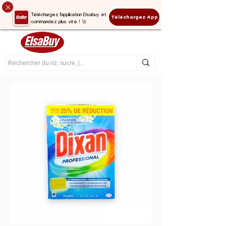
Téléchargez l'application Elsabuy et
Téléchargez App
commandez plus vite ! 🚀