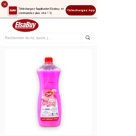
Téléchargez l'application Elsabuy et
Téléchargez App
commandez plus vite ! 🚀