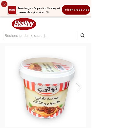
Téléchargez l'application Elsabuy et
Téléchargez App
commandez plus vite ! 🚀