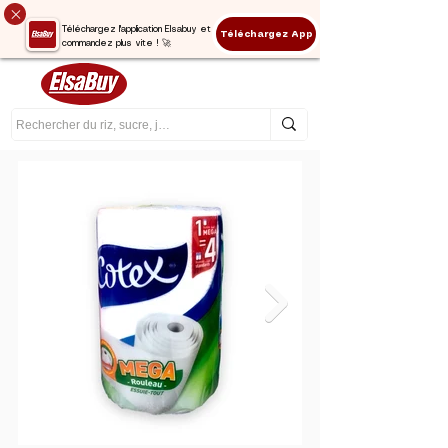
Téléchargez l'application Elsabuy et
Téléchargez App
commandez plus vite ! 🚀