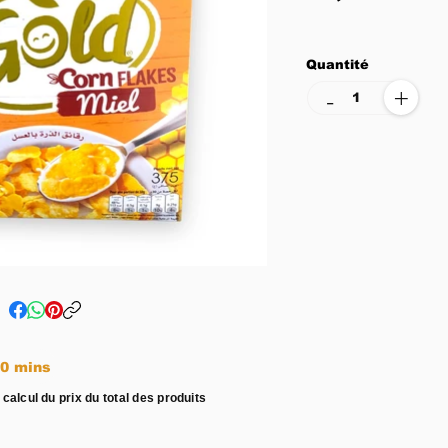
Quantité
+
-
e entre 15 - 20 mins
 calcul du prix du total des produits