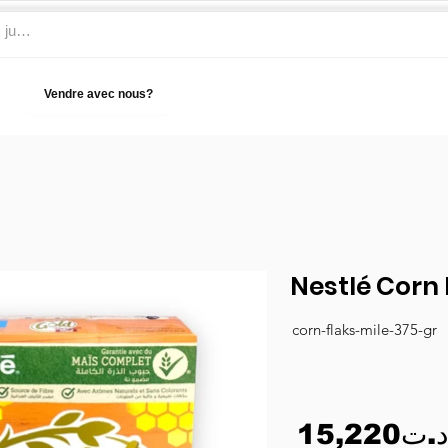
Vendre avec nous?
Aide
Nestlé Corn 
corn-flaks-mile-375-gr
15,220د.ت