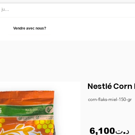
Vendre avec nous?
Aide
Nestlé Corn 
corn-flaks-miel-150-gr
6,100د.ت