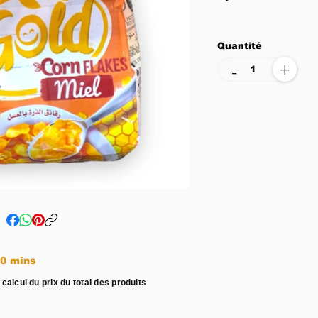
Quantité
+
-
e entre 15 - 20 mins
 calcul du prix du total des produits