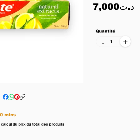
7,000د.ت
Quantité
+
-
e entre 15 - 20 mins
 calcul du prix du total des produits