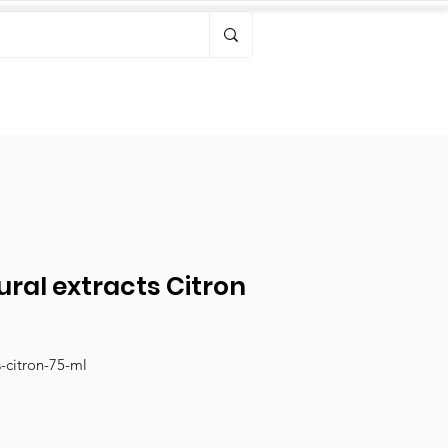
Bonjour, connectez-vous
ral extracts Citron
s-citron-75-ml