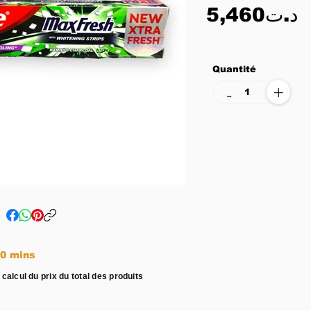
5,460د.ت
Quantité
+
-
e entre 15 - 20 mins
 calcul du prix du total des produits