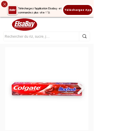
Téléchargez l'application Elsabuy et
Téléchargez App
commandez plus vite ! 🚀