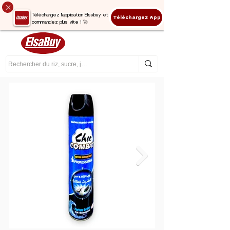
Téléchargez l'application Elsabuy et
Téléchargez App
commandez plus vite ! 🚀