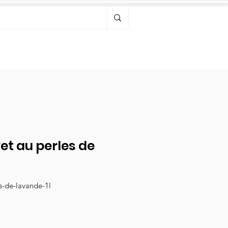
Bonjour, connectez-vous
et au perles de
s-de-lavande-1l