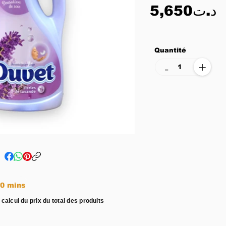
5,650د.ت
Quantité
+
-
e entre 15 - 20 mins
 calcul du prix du total des produits