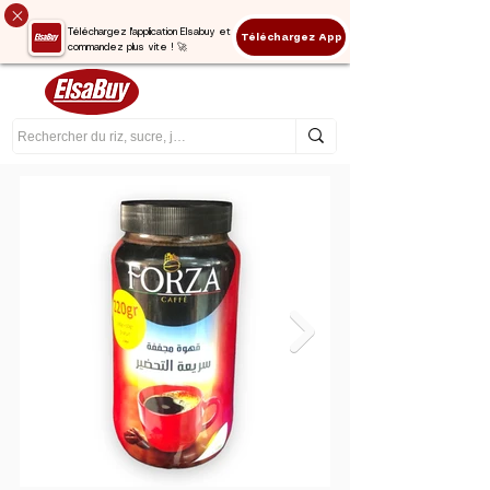
Téléchargez l'application Elsabuy et
Téléchargez App
commandez plus vite ! 🚀