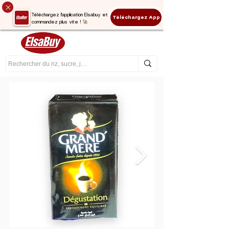
Téléchargez l'application Elsabuy et
Téléchargez App
commandez plus vite ! 🚀