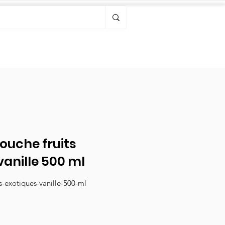
Bonjour, connectez-vous
douche fruits
vanille 500 ml
ts-exotiques-vanille-500-ml