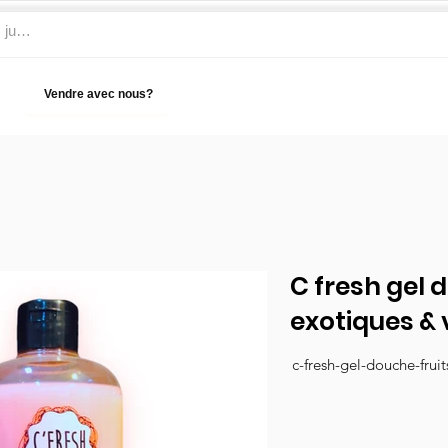
Vendre avec nous?
Aide
C fresh gel 
exotiques & 
c-fresh-gel-douche-frui