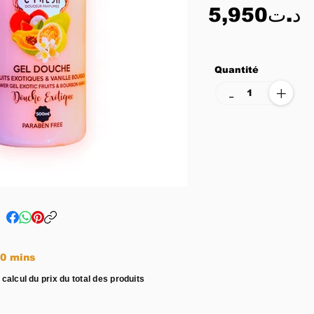
5,950د.ت
Quantité
+
-
e entre 15 - 20 mins
 calcul du prix du total des produits