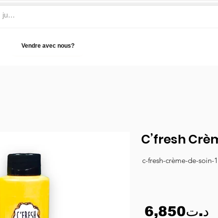
Vendre avec nous?
Aide
C’fresh Crèm
c-fresh-crème-de-soin-
6,850د.ت