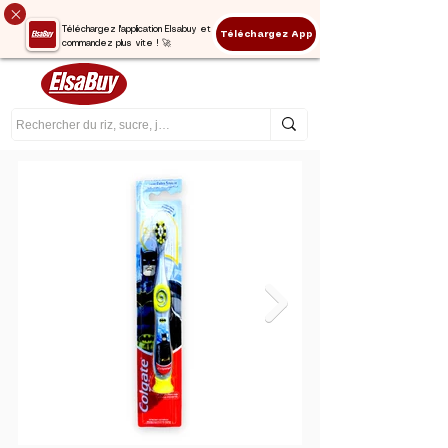
Téléchargez l'application Elsabuy et
Téléchargez App
commandez plus vite ! 🚀