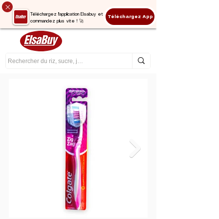
Téléchargez l'application Elsabuy et
Téléchargez App
commandez plus vite ! 🚀