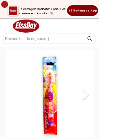
Téléchargez l'application Elsabuy et
Téléchargez App
commandez plus vite ! 🚀