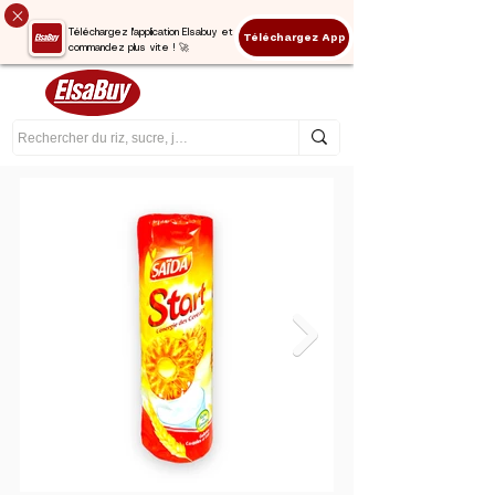
Téléchargez l'application Elsabuy et
Téléchargez App
commandez plus vite ! 🚀