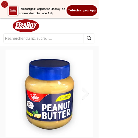
Téléchargez l'application Elsabuy et
Téléchargez App
commandez plus vite ! 🚀