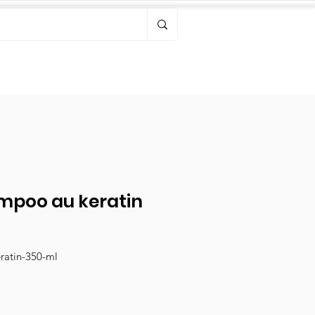
Bonjour, connectez-vous
mpoo au keratin
ratin-350-ml