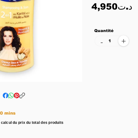
4,950د.ت
Quantité
+
-
e entre 15 - 20 mins
 calcul du prix du total des produits