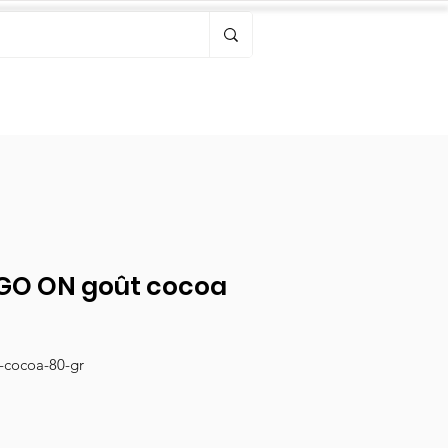
Bonjour, connectez-vous
 GO ON goût cocoa
-cocoa-80-gr