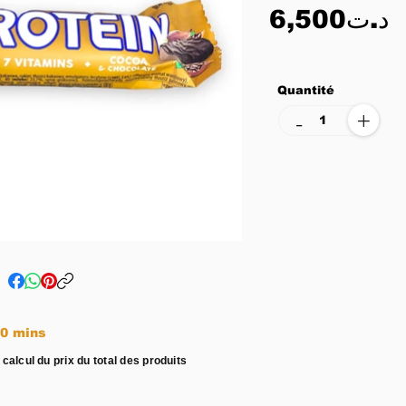
6,500د.ت
Quantité
+
-
e entre 15 - 20 mins
 calcul du prix du total des produits