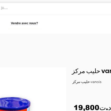
Vendre avec nous?
Aide
يب مركز
حليب-مركز-vanois
19,800د.ت