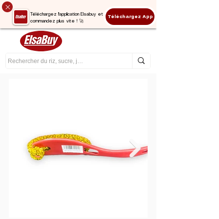
Téléchargez l'application Elsabuy et
Téléchargez App
commandez plus vite ! 🚀