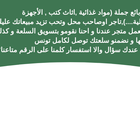
ائع جملة (مواد غذائية ,اثاث كتب , الأجهزة
لية....),تاجر اوصاحب محل وتحب تزيد مبيعاتك علي
عمل متجر عندنا و احنا نقومو بتسويق السلعة و كذل
ها و نضمنو سلعتك توصل لكامل تونس
© 2026 Elsabuy. Tous les droits sont réservés!